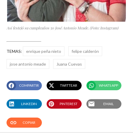
Así festejó su cumpleaños 50 José Antonio Meade. (Foto: Instagram)
TEMAS:
enrique peña nieto
felipe calderón
jose antonio meade
Juana Cuevas
COMPARTIR
TWITTEAR
WHATS APP
email
LINKEDIN
PINTEREST
EMAIL
link
COPIAR