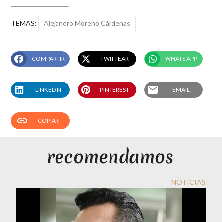
TEMAS:
Alejandro Moreno Cárdenas
COMPARTIR
TWITTEAR
WHATS APP
email
LINKEDIN
PINTEREST
EMAIL
link
COPIAR
NOTICIAS