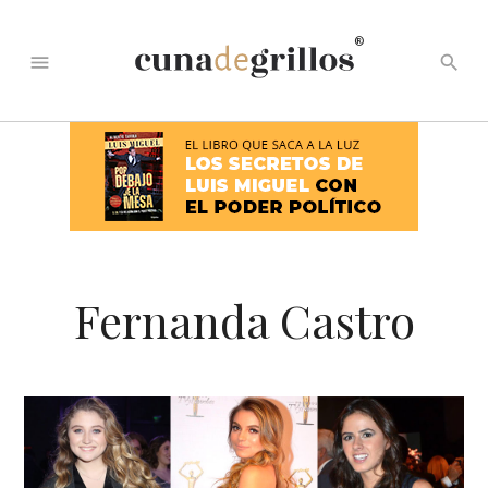
®
menu
search
Fernanda Castro