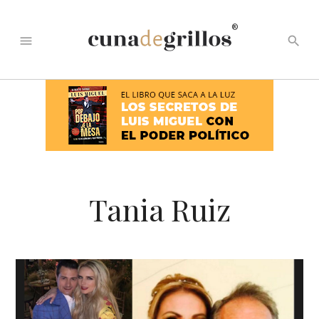
®
menu
search
Tania Ruiz