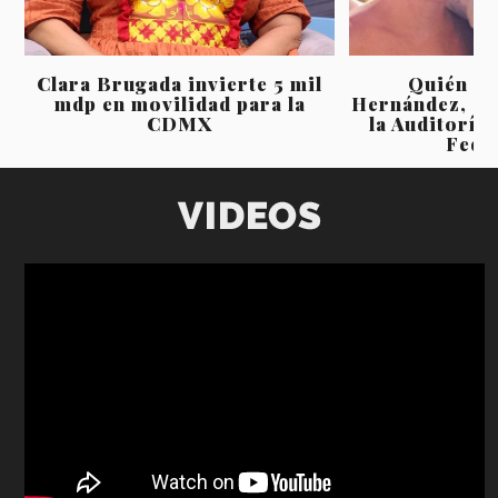
Clara Brugada invierte 5 mil
Quién es
mdp en movilidad para la
Hernández, el 
CDMX
la Auditoría
Fede