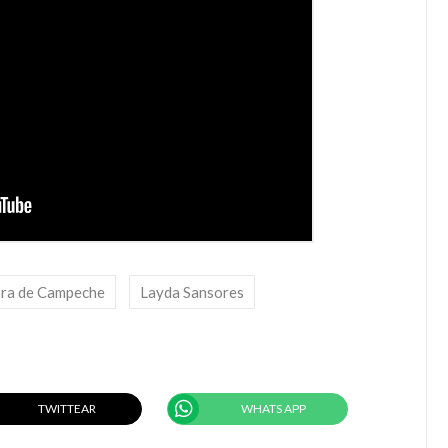
ra de Campeche
Layda Sansores
TWITTEAR
WHATS APP