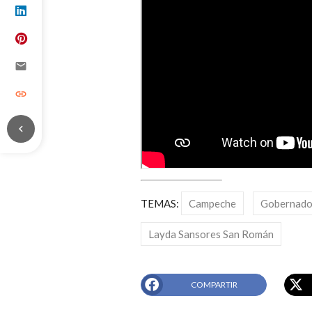
email
link
chevron_left
TEMAS:
Campeche
Gobernado
Layda Sansores San Román
COMPARTIR