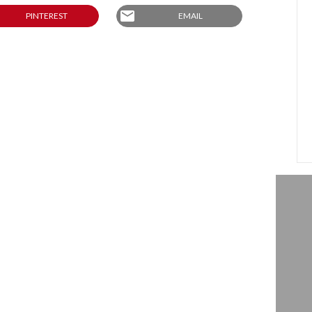
email
PINTEREST
EMAIL