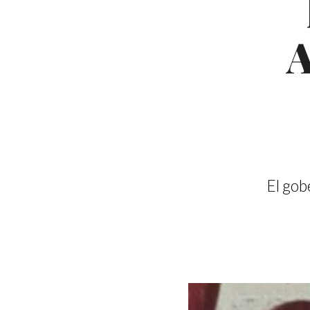
A
El gob