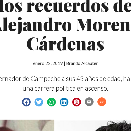
los recuerdos d
lejandro More
Cárdenas
enero 22, 2019
|
Brando Alcauter
ernador de Campeche a sus 43 años de edad, ha
una carrera política en ascenso.
email
link