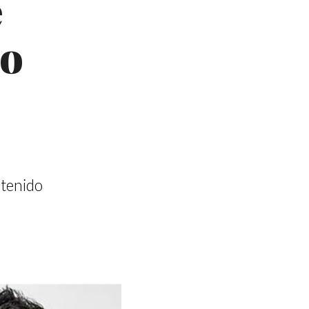
e
no
 tenido