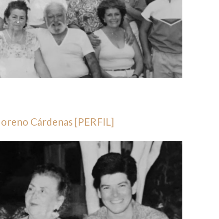
Moreno Cárdenas [PERFIL]