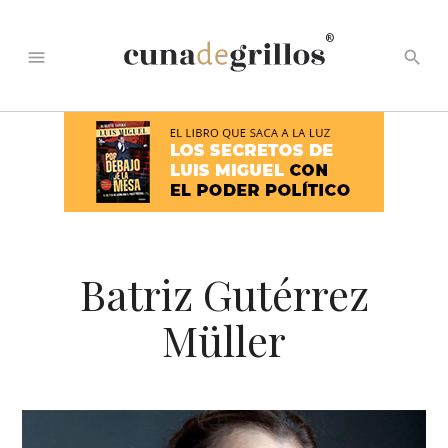
®
menu
search
Batriz Gutérrez
Müller