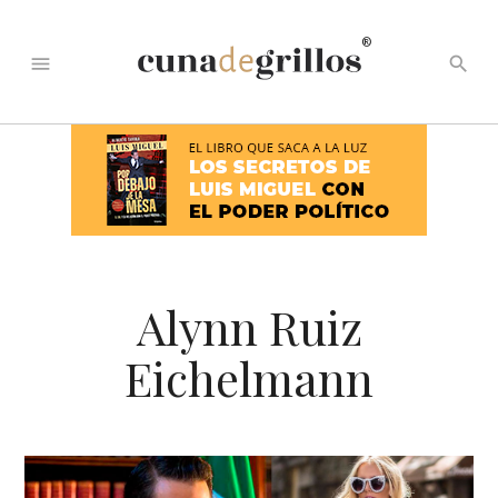
®
menu
search
Alynn Ruiz
Eichelmann