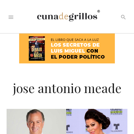
®
menu
search
jose antonio meade