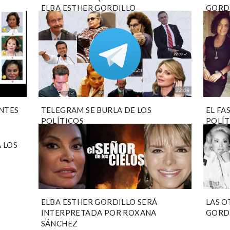
ELBA ESTHER GORDILLO
GORD
ENTES
TELEGRAM SE BURLA DE LOS
EL FA
POLÍTICOS
POLÍT
 LOS
ELBA ESTHER GORDILLO SERÁ
LAS O
INTERPRETADA POR ROXANA
GORDI
SÁNCHEZ