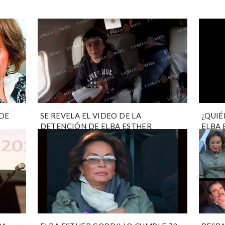
DE
SE REVELA EL VIDEO DE LA
¿QUIÉ
DETENCIÓN DE ELBA ESTHER
ELBA 
A
GORDILLO