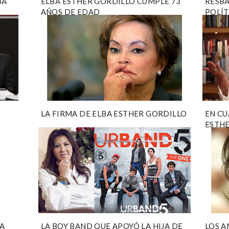
BA
ELBA ESTHER GORDILLO CUMPLE 73
RESBA
AÑOS DE EDAD
POLÍT
LA FIRMA DE ELBA ESTHER GORDILLO
EN CU
ESTHE
BA
LA BOY BAND QUE APOYÓ LA HIJA DE
LOS A