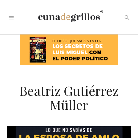
®
menu
search
Beatriz Gutiérrez
Müller