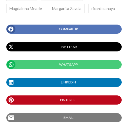
Magdalena Meade
Margarita Zavala
ricardo anaya
COMPARTIR
TWITTEAR
WHATS APP
LINKEDIN
PINTEREST
email
EMAIL