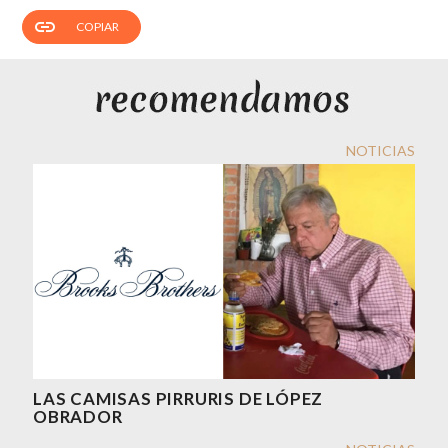
link
COPIAR
NOTICIAS
LAS CAMISAS PIRRURIS DE LÓPEZ
OBRADOR