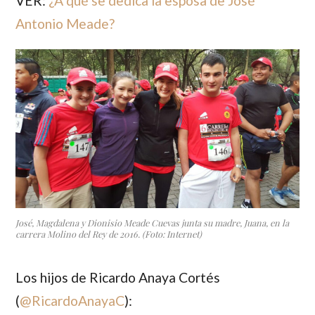
VER:
¿A qué se dedica la esposa de José
Antonio Meade?
José, Magdalena y Dionisio Meade Cuevas junta su madre, Juana, en la
carrera Molino del Rey de 2016. (Foto: Internet)
Los hijos de
Ricardo Anaya Cortés
(
@RicardoAnayaC
):