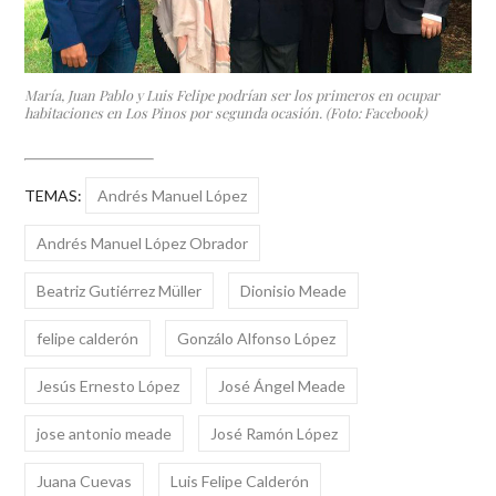
María, Juan Pablo y Luis Felipe podrían ser los primeros en ocupar
habitaciones en Los Pinos por segunda ocasión. (Foto: Facebook)
TEMAS:
Andrés Manuel López
Andrés Manuel López Obrador
Beatriz Gutiérrez Müller
Dionisio Meade
felipe calderón
Gonzálo Alfonso López
Jesús Ernesto López
José Ángel Meade
jose antonio meade
José Ramón López
Juana Cuevas
Luis Felipe Calderón