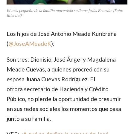
El más pequeño de la familia morenista se llama Jesús Ernesto. (Foto:
Internet)
Los hijos de
José Antonio Meade Kuribreña
(
@JoseAMeadeK
):
Son tres:
Dionisio
,
José Ángel
y
Magdalena
Meade Cuevas
, a quienes procreó con su
esposa
Juana Cuevas Rodríguez
. El
otrora secretario de Hacienda y Crédito
Público, no pierde la oportunidad de presumir
en sus redes sociales los momentos que pasa
junto a su familia.