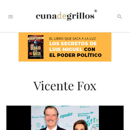
®
menu
search
Vicente Fox