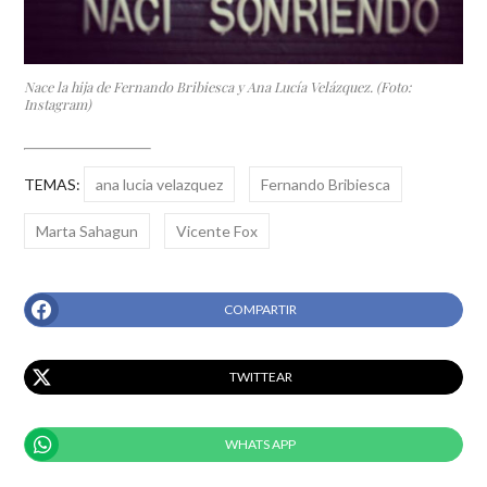
Nace la hija de Fernando Bribiesca y Ana Lucía Velázquez. (Foto:
Instagram)
TEMAS:
ana lucia velazquez
Fernando Bribiesca
Marta Sahagun
Vicente Fox
COMPARTIR
TWITTEAR
WHATS APP