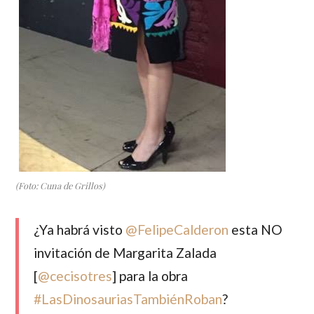
(Foto: Cuna de Grillos)
¿Ya habrá visto
@FelipeCalderon
esta NO
invitación de Margarita Zalada
[
@cecisotres
] para la obra
#LasDinosauriasTambiénRoban
?