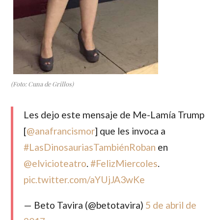
(Foto: Cuna de Grillos)
Les dejo este mensaje de Me-Lamía Trump
[
@anafrancismor
] que les invoca a
#LasDinosauriasTambiénRoban
en
@elvicioteatro
.
#FelizMiercoles
.
pic.twitter.com/aYUjJA3wKe
— Beto Tavira (@betotavira)
5 de abril de