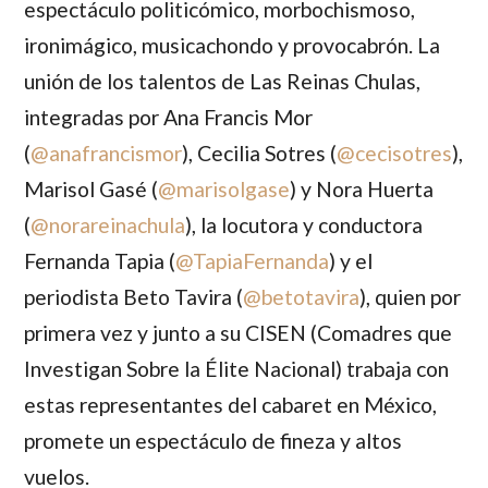
espectáculo politicómico, morbochismoso,
ironimágico, musicachondo y provocabrón. La
unión de los talentos de Las Reinas Chulas,
integradas por
Ana Francis Mor
(
@anafrancismor
),
Cecilia Sotres
(
@cecisotres
),
Marisol Gasé
(
@marisolgase
) y
Nora Huerta
(
@norareinachula
), la locutora y conductora
Fernanda Tapia
(
@TapiaFernanda
) y el
periodista
Beto Tavira
(
@betotavira
), quien por
primera vez y junto a su CISEN (Comadres que
Investigan Sobre la Élite Nacional) trabaja con
estas representantes del cabaret en México,
promete un espectáculo de fineza y altos
vuelos.