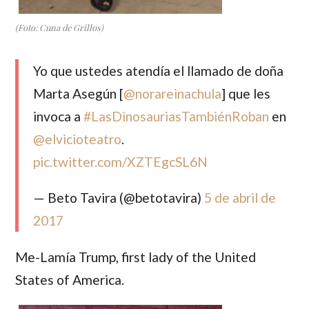
(Foto: Cuna de Grillos)
Yo que ustedes atendía el llamado de doña
Marta Asegún [
@norareinachula
] que les
invoca a
#LasDinosauriasTambiénRoban
en
@elvicioteatro
.
pic.twitter.com/XZTEgcSL6N
— Beto Tavira (@betotavira)
5 de abril de
2017
Me-Lamía Trump
, first lady of the United
States of America.