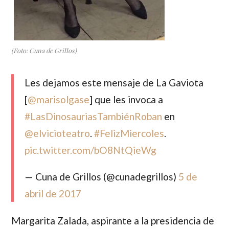
(Foto: Cuna de Grillos)
Les dejamos este mensaje de La Gaviota
[
@marisolgase
] que les invoca a
#LasDinosauriasTambiénRoban
en
@elvicioteatro
.
#FelizMiercoles
.
pic.twitter.com/bO8NtQieWg
— Cuna de Grillos (@cunadegrillos)
5 de
abril de 2017
Margarita Zalada
, aspirante a la presidencia de