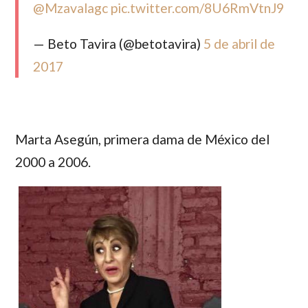
@Mzavalagc
pic.twitter.com/8U6RmVtnJ9
— Beto Tavira (@betotavira)
5 de abril de
2017
Marta Asegún
, primera dama de México del
2000 a 2006.