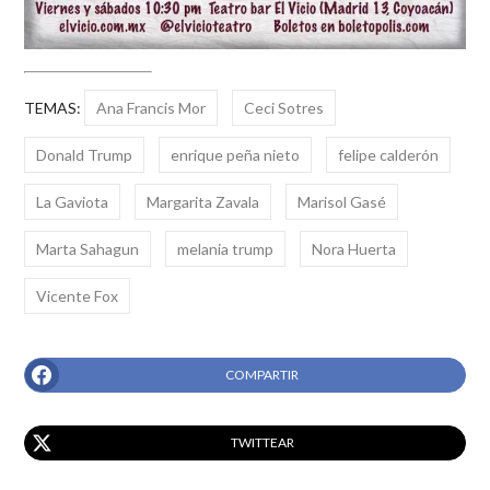
TEMAS:
Ana Francis Mor
Ceci Sotres
Donald Trump
enrique peña nieto
felipe calderón
La Gaviota
Margarita Zavala
Marisol Gasé
Marta Sahagun
melania trump
Nora Huerta
Vicente Fox
COMPARTIR
TWITTEAR