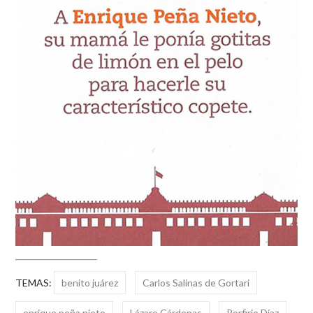
TEMAS:
benito juárez
Carlos Salinas de Gortari
enrique peña nieto
Lázaro Cárdenas
Porfirio Díaz