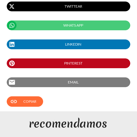
TWITTEAR
WHATS APP
LINKEDIN
PINTEREST
email
EMAIL
link
COPIAR