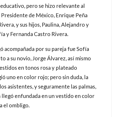
 educativo, pero se hizo relevante al
l Presidente de México,
Enrique Peña
Rivera
, y sus hijos,
Paulina
,
Alejandro
y
fía
y
Fernanda Castro Rivera
.
legó acompañada por su pareja fue
Sofía
to a su novio,
Jorge Álvarez
, así mismo
vestidos en tonos rosa y plateado
gió uno en color rojo; pero sin duda, la
 los asistentes, y seguramente las palmas,
n llegó enfundada en un vestido en color
a el ombligo.