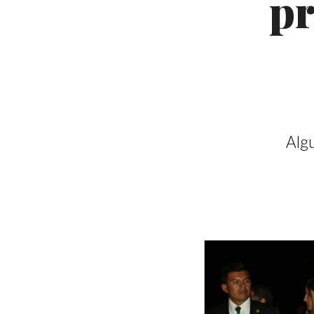
pr
Algu