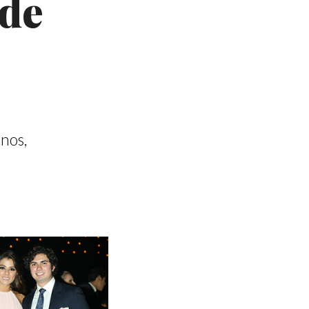
 de
inos,