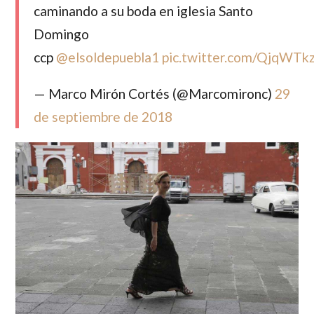
caminando a su boda en iglesia Santo
Domingo
ccp
@elsoldepuebla1
pic.twitter.com/QjqWTk
— Marco Mirón Cortés (@Marcomironc)
29
de septiembre de 2018