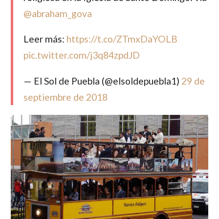
@abraham_gova
Leer más:
https://t.co/ZTmxDaYOLB
pic.twitter.com/j3q84zpdJD
— El Sol de Puebla (@elsoldepuebla1)
29 de
septiembre de 2018