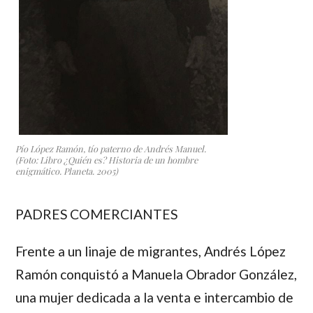
Pío López Ramón, tío paterno de Andrés Manuel.
(Foto: Libro
¿Quién es? Historia de un hombre
enigmático
. Planeta. 2005)
PADRES COMERCIANTES
Frente a un linaje de migrantes,
Andrés López
Ramón
conquistó a
Manuela Obrador González
,
una mujer dedicada a la venta e intercambio de