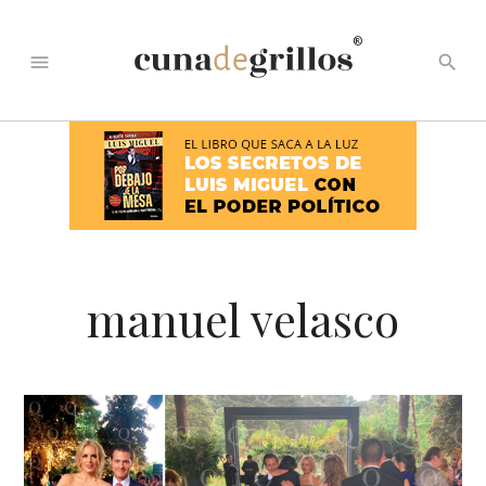
®
menu
search
manuel velasco