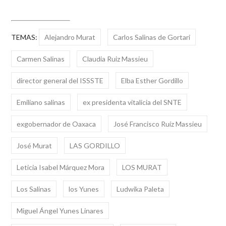
TEMAS:
Alejandro Murat
Carlos Salinas de Gortari
Carmen Salinas
Claudia Ruiz Massieu
director general del ISSSTE
Elba Esther Gordillo
Emiliano salinas
ex presidenta vitalicia del SNTE
exgobernador de Oaxaca
José Francisco Ruíz Massieu
José Murat
LAS GORDILLO
Leticia Isabel Márquez Mora
LOS MURAT
Los Salinas
los Yunes
Ludwika Paleta
Miguel Ángel Yunes Linares