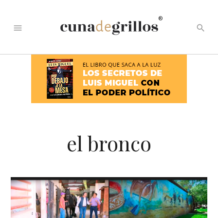
®
menu
search
el bronco