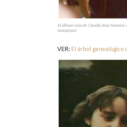
El álbum viejo de Claudia Ruiz Massieu. 
Instagram)
VER:
El árbol genealógico 