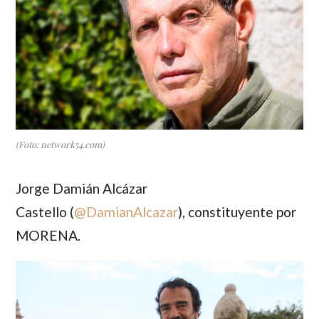
(Foto: network54.com)
Jorge Damián Alcázar
Castello
(
@
DamianAlcazar
), constituyente por
MORENA.