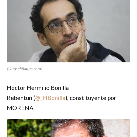
(Foto: chilango.com)
Héctor Hermilio Bonilla
Rebentun
(
@
_HBonilla
), constituyente por
MORENA.