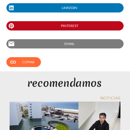
LINKEDIN
PINTEREST
email
EMAIL
link
COPIAR
NOTICIAS