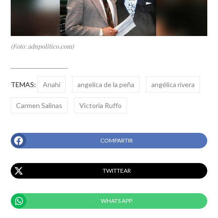
(Foto: adnpolitico.com)
TEMAS:
Anahi
angelica de la peña
angélica rivera
Carmen Salinas
Victoria Ruffo
COMPARTIR
TWITTEAR
WHATS APP