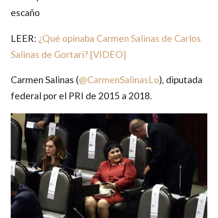
escaño
LEER:
¿Qué opinaba Carmen Salinas de Carlos
Salinas de Gortari? [VIDEO]
Carmen Salinas
(
@
CarmenSalinasLo
), diputada
federal por el PRI de 2015 a 2018.