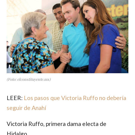
(Foto: elconstituyente.mx)
LEER:
Los pasos que Victoria Ruffo no debería
seguir de Anahí
Victoria Ruffo
, primera dama electa de
Hidalgo.