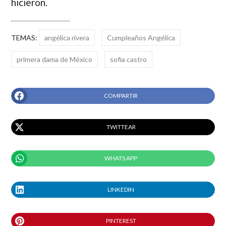
hicieron.
TEMAS:
angélica rivera
Cumpleaños Angélica
primera dama de México
sofia castro
COMPARTIR
TWITTEAR
WHATS APP
LINKEDIN
PINTEREST