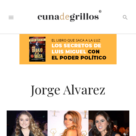
®
menu
search
Jorge Alvarez