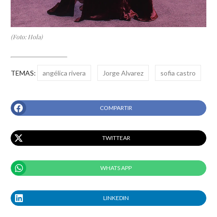
(Foto: Hola)
TEMAS:
angélica rivera
Jorge Alvarez
sofia castro
COMPARTIR
TWITTEAR
WHATS APP
LINKEDIN