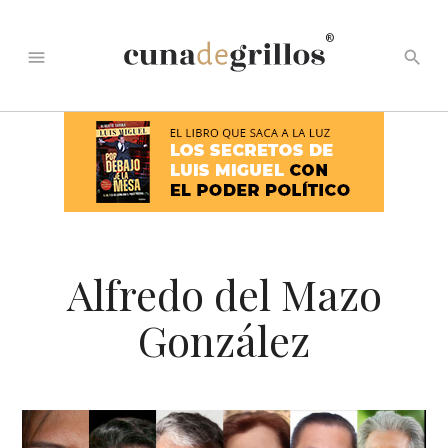
®
menu
search
Alfredo del Mazo
González