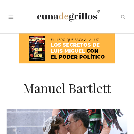
®
menu
search
Manuel Bartlett