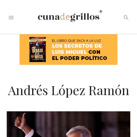
®
menu
search
Andrés López Ramón