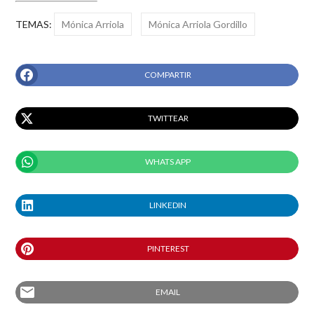
TEMAS:
Mónica Arriola
Mónica Arriola Gordillo
COMPARTIR
TWITTEAR
WHATS APP
LINKEDIN
PINTEREST
email
EMAIL