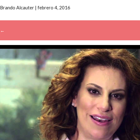
Brando Alcauter
|
febrero 4, 2016
←
→