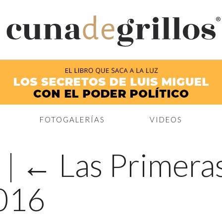
®
FOTOGALERÍAS
VIDEOS
x
|
←
Las Primera
2016