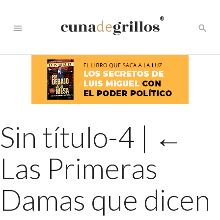
®
menu
search
Sin título-4
|
←
Las Primeras
Damas que dicen