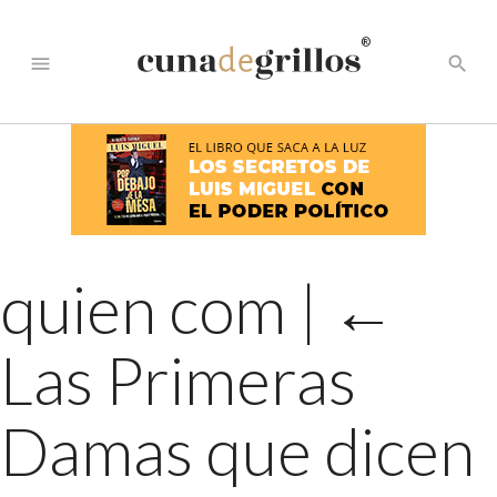
®
menu
search
quien com
|
←
Las Primeras
Damas que dicen