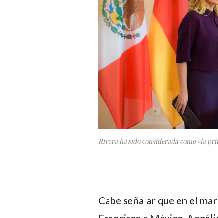
Rivera ha sido considerada como «la pri
Cabe señalar que en el marc
Francisco
a México,
Angéli