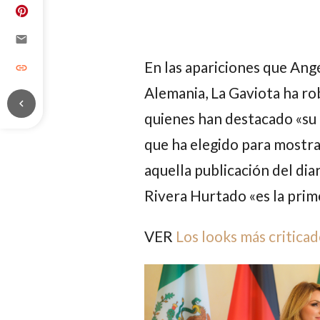
email
En las apariciones que
Angé
link
Alemania,
La Gaviota
ha ro
chevron_left
quienes han destacado «su 
que ha elegido para mostra
aquella publicación del di
Rivera Hurtado
«es la pri
VER
Los looks más criticad