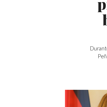
p
Durante
Peñ