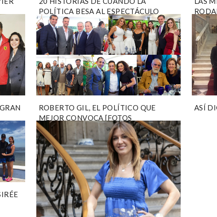
VIER
20 HISTORIAS DE CUANDO LA
LAS M
POLÍTICA BESA AL ESPECTÁCULO
RODA
 GRAN
ROBERTO GIL, EL POLÍTICO QUE
ASÍ D
MEJOR CONVOCA [FOTOS
EXCLUSIVAS]
SIRÉE