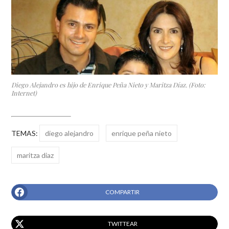
Diego Alejandro es hijo de Enrique Peña Nieto y Maritza Díaz. (Foto:
Internet)
TEMAS:
diego alejandro
enrique peña nieto
maritza diaz
COMPARTIR
TWITTEAR