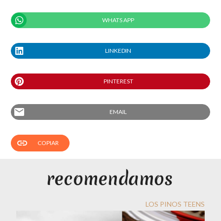
WHATS APP
LINKEDIN
PINTEREST
email
EMAIL
link
COPIAR
LOS PINOS TEENS