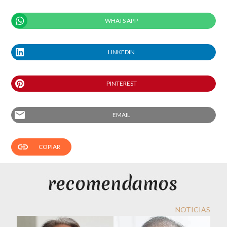
WHATS APP
LINKEDIN
PINTEREST
email
EMAIL
link
COPIAR
NOTICIAS