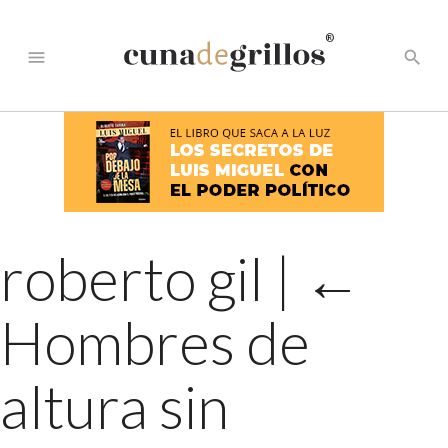
®
menu
search
roberto gil
|
←
Hombres de
altura sin