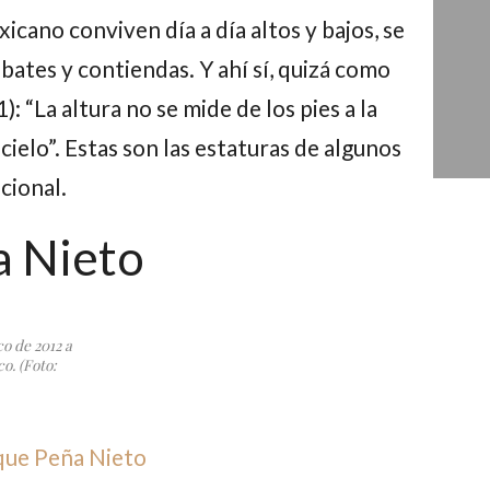
icano conviven día a día altos y bajos, se
ates y contiendas. Y ahí sí, quizá como
):
“La altura no se mide de los pies a la
cielo”.
Estas son las estaturas de algunos
cional.
a Nieto
o de 2012 a
o. (Foto:
ique Peña Nieto