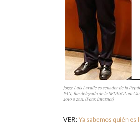
Jorge Luis Lavalle es senador de la Repúb
PAN, fue delegado de la SEDESOL en C
2010 a 2011. (Foto: internet)
VER:
Ya sabemos quién es l