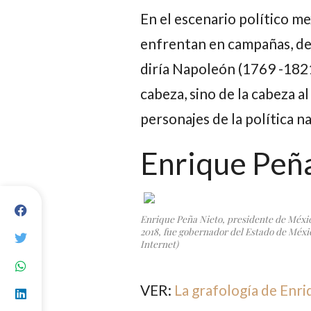
En el escenario político mex
enfrentan en campañas, deb
diría
Napoleón
(1769 -1821
cabeza, sino de la cabeza al 
personajes de la política na
Enrique Peñ
Enrique Peña Nieto, presidente de Méxic
2018, fue gobernador del Estado de Méxic
Internet)
VER:
La grafología de Enr