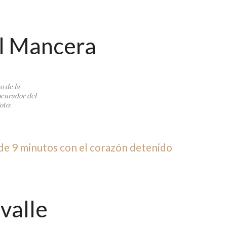
l Mancera
o de la
ocurador del
oto:
e 9 minutos con el corazón detenido
valle