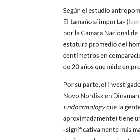
Según el estudio antropom
El tamaño sí importa»
(
lee
por la
Cámara Nacional de l
estatura promedio del hom
centímetros en comparaci
de 20 años que mide en pr
Por su parte, el investigad
Novo Nordisk en Dinamar
Endocrinology
que la gent
aproximadamente) tiene una
«significativamente más ma