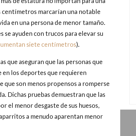
 más de estatura no importan para una
s centímetros marcarían una notable
e vida en una persona de menor tamaño.
 se ayuden con trucos para elevar su
aumentan siete centímetros
).
bas que aseguran que las personas que
e en los deportes que requieren
s de que son menos propensos a romperse
da.
Dichas pruebas demuestran que las
por el menor desgaste de sus huesos,
haparritos a menudo aparentan menor