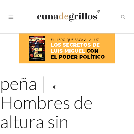
®
menu
search
peña
|
←
Hombres de
altura sin