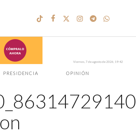
Viernes, 7 de agosto de 2026, 19:42
PRESIDENCIA
OPINIÓN
0_86314729140
ton