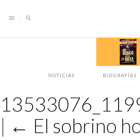
menu
search
NOTICIAS
BIOGRAFÍAS
13533076_119
|
←
El sobrino ho