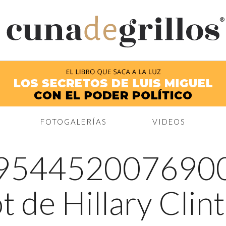
®
FOTOGALERÍAS
VIDEOS
954452007690
t de Hillary Clin