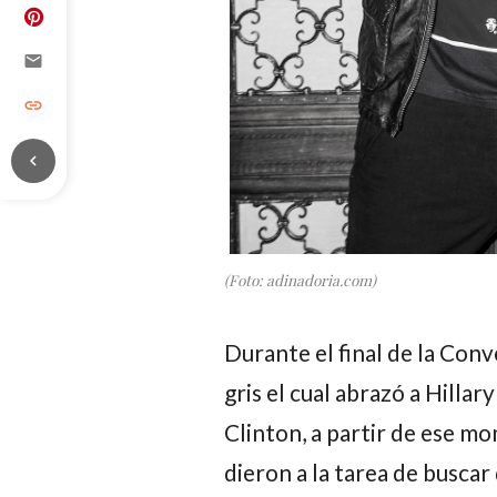
email
link
chevron_left
(Foto: adinadoria.com)
Durante el final de la Conv
gris el cual abrazó a
Hillary
Clinton
, a partir de ese m
dieron a la tarea de buscar