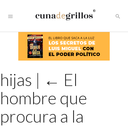
®
menu
search
hijas
|
←
El
hombre que
procura a la