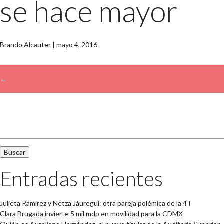
se hace mayor
Brando Alcauter
|
mayo 4, 2016
←
→
Buscar:
Entradas recientes
Julieta Ramírez y Netza Jáuregui: otra pareja polémica de la 4T
Clara Brugada invierte 5 mil mdp en movilidad para la CDMX