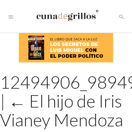
®
menu
search
12494906_9894
|
←
El hijo de Iris
Vianey Mendoza