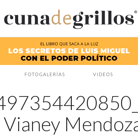
®
FOTOGALERÍAS
VIDEOS
497354420850
ris Vianey Mendoz