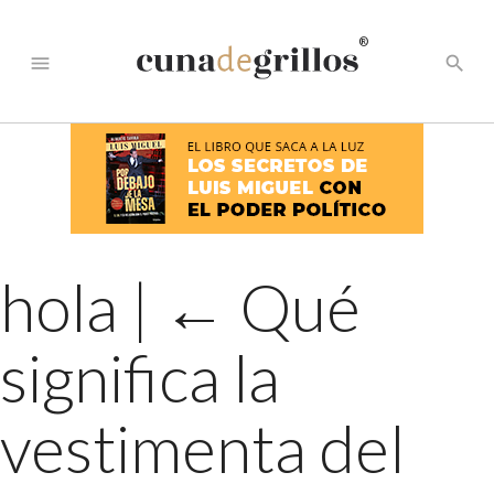
®
menu
search
hola
|
←
Qué
significa la
vestimenta del